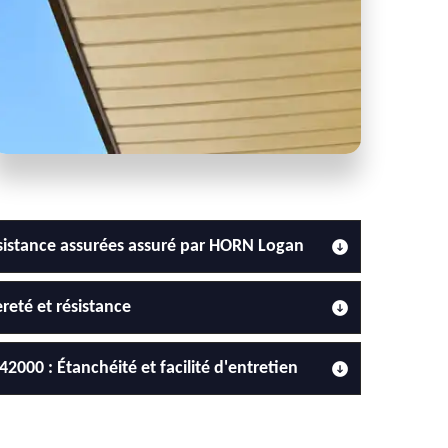
résistance assurées assuré par HORN Logan
reté et résistance
2000 : Étanchéité et facilité d'entretien