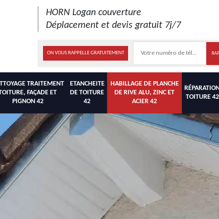
HORN Logan couverture
Déplacement et devis gratuit 7j/7
ON VOUS RAPPELLE GRATUITEMENT
TTOYAGE TRAITEMENT
ETANCHEITE
HABILLAGE DE PLANCHE
RÉPARATIO
TOITURE, FAÇADE ET
DE TOITURE
DE RIVE ALU, ZINC ET
TOITURE 42
PIGNON 42
42
ACIER 42